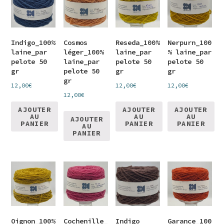
Indigo_100%
Cosmos
Reseda_100%
Nerpurn_100
laine_par
léger_100%
laine_par
% laine_par
pelote 50
laine_par
pelote 50
pelote 50
gr
pelote 50
gr
gr
gr
12,00
€
12,00
€
12,00
€
12,00
€
AJOUTER
AJOUTER
AJOUTER
AU
AU
AU
AJOUTER
PANIER
PANIER
PANIER
AU
PANIER
Oignon_100%
Cochenille_
Indigo
Garance_100